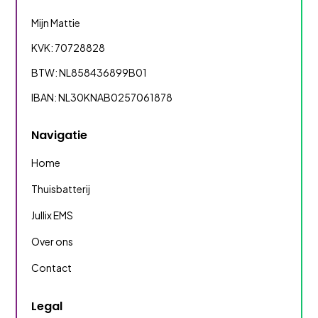
Mijn Mattie
KVK: 70728828
BTW: NL858436899B01
IBAN: NL30KNAB0257061878
Navigatie
Home
Thuisbatterij
Jullix EMS
Over ons
Contact
Legal