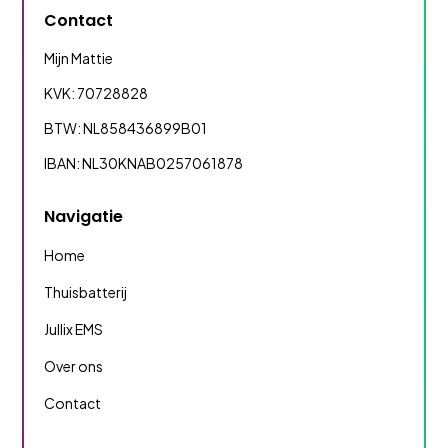
Contact
Mijn Mattie
KVK: 70728828
BTW: NL858436899B01
IBAN: NL30KNAB0257061878
Navigatie
Home
Thuisbatterij
Jullix EMS
Over ons
Contact