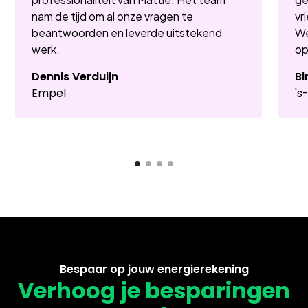
nam de tijd om al onze vragen te
vr
beantwoorden en leverde uitstekend
We
werk.
op
Dennis Verduijn
Bi
Empel
's
Bespaar op jouw energierekening
Verhoog je besparingen