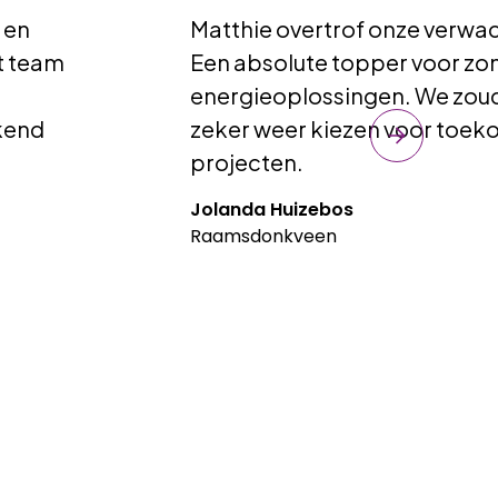
 en
Matthie overtrof onze verwa
et team
Een absolute topper voor zo
energieoplossingen. We zou
kend
zeker weer kiezen voor toek
projecten.
Jolanda Huizebos
Raamsdonkveen