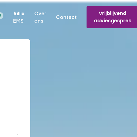
Vrijblijvend
Jullix
Over
!
Contact
adviesgesprek
EMS
ons