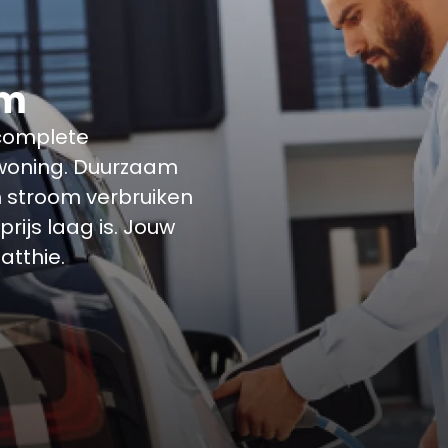
em
 complete
 woning. Duurzaam
m stroom verbruiken
ijs laag is. Jouw
atthie.