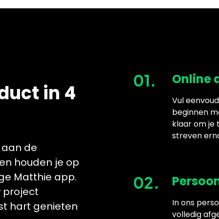
01.
Online
duct in 4
Vul eenvoudi
beginnen me
klaar om je 
streven ern
 aan de
n en houden je op
ge Matthie app.
02.
Persoon
 project
In ons pers
t hart genieten
volledig afg